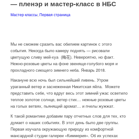
— пленэр и мастер-класс в НБС
Мастер-классы
,
Первая страница
Мы не сможем сразить вас обилием картинок с этого
события. Некогда было камеру поднять — рисовали
цветущую сливу мей-хуа (
梅花)
. Невероятно, но факт.
Нежно-розовые цветы на фоне звеняще-голубого моря и
прохладного сиющего зимнего неба. Январь 2018.
Накануне всю ночь был сильнейший ливень. Утром
ураганный ветер и заснеженная Никитская яйла. Можете
представить себе, что вдруг весь этот зимний ужас осветило
теплое золотое солнце, ветер стих… нежные розовые цветы
на голых ветвях, пьянящий аромат… и пчелы жужжат.
К такой романтике добавим пару отчетных слов для тех, кто
думает о наших событиях. В этот день было две группы.
Первая изучала окружающую природу из комфортной
мансардной студии галереи «Киммерия». Об их успехах