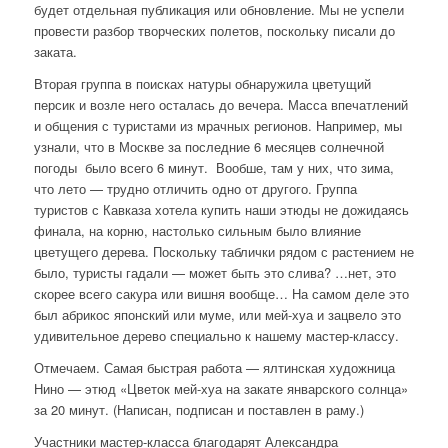
будет отдельная публикация или обновление. Мы не успели
провести разбор творческих полетов, поскольку писали до
заката.
Вторая группа в поисках натуры обнаружила цветущий
персик и возле него осталась до вечера. Масса впечатлений
и общения с туристами из мрачных регионов. Например, мы
узнали, что в Москве за последние 6 месяцев солнечной
погоды было всего 6 минут. Вообше, там у них, что зима,
что лето — трудно отличить одно от другого. Группа
туристов с Кавказа хотела купить наши этюды не дожидаясь
финала, на корню, настолько сильным было влияние
цветущего дерева. Поскольку таблички рядом с растением не
было, туристы гадали — может быть это слива? …нет, это
скорее всего сакура или вишня вообще… На самом деле это
был абрикос японский или муме, или мей-хуа и зацвело это
удивительное дерево специально к нашему мастер-классу.
Отмечаем. Самая быстрая работа — ялтинская художница
Нино — этюд «Цветок мей-хуа на закате январского солнца»
за 20 минут. (Написан, подписан и поставлен в раму.)
Участники мастер-класса благодарят Александра