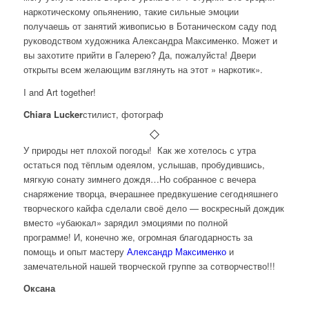
наркотическому опьянению, такие сильные эмоции
получаешь от занятий живописью в Ботаническом саду под
руководством художника Александра Максименко. Может и
вы захотите прийти в Галерею? Да, пожалуйста! Двери
открыты всем желающим взглянуть на этот » наркотик».
I and Art together!
Chiara Lucker
стилист, фотограф
У природы нет плохой погоды!
Как же хотелось с утра
остаться под тёплым одеялом, услышав, пробудившись,
мягкую сонату зимнего дождя…Но собранное с вечера
снаряжение творца, вчерашнее предвкушение сегодняшнего
творческого кайфа сделали своё дело — воскресный дождик
вместо «убаюкал» зарядил эмоциями по полной
программе!
И, конечно же, огромная благодарность за
помощь и опыт мастеру
Александр Максименко
и
замечательной нашей творческой группе за сотворчество!!!
Оксана