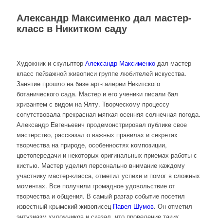
Александр Максименко дал мастер-
класс в Никитком саду
Художник и скульптор
Александр Максименко
дал мастер-
класс пейзажной живописи группе любителей искусства.
Занятие прошло на базе арт-галереи Никитского
ботанического сада. Мастер и его ученики писали бал
хризантем с видом на Ялту. Творческому процессу
сопутствовала прекрасная мягкая осенняя солнечная погода.
Александр Евгеньевич продемонстрировал публике свое
мастерство, рассказал о важных правилах и секретах
творчества на природе, особенностях композиции,
цветопередачи и некоторых оригинальных приемах работы с
кистью. Мастер уделил персонально внимание каждому
участнику мастер-класса, отметил успехи и помог в сложных
моментах. Все получили громадное удовольствие от
творчества и общения. В самый разгар событие посетил
известный крымский живописец
Павел Шумов
. Он отметил
энтузиазм художников и сказал, что проведение таких