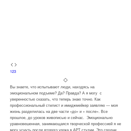
1
2
3
Вы знаете, что испытывают люди, находясь на
эмоциональном подъеме? Да? Правда? А я могу с
уверенностью сказать, что теперь знаю точно. Как
профессиональный стилист и имиджмейкер заявляю — моя
жизнь разделилась на две части «до» и » после». Все
прошлое, до уроков живописью и сейчас. Эмоционально
уравновешенная, занимающаяся творческой профессией я не
могу уснуть после второго урока в АРТ студии. Это сродни