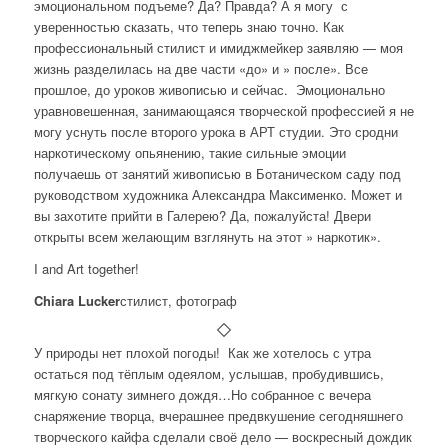
эмоциональном подъеме? Да? Правда? А я могу с
уверенностью сказать, что теперь знаю точно. Как
профессиональный стилист и имиджмейкер заявляю — моя
жизнь разделилась на две части «до» и » после». Все
прошлое, до уроков живописью и сейчас. Эмоционально
уравновешенная, занимающаяся творческой профессией я не
могу уснуть после второго урока в АРТ студии. Это сродни
наркотическому опьянению, такие сильные эмоции
получаешь от занятий живописью в Ботаническом саду под
руководством художника Александра Максименко. Может и
вы захотите прийти в Галерею? Да, пожалуйста! Двери
открыты всем желающим взглянуть на этот » наркотик».
I and Art together!
Chiara Lucker
стилист, фотограф
У природы нет плохой погоды!
Как же хотелось с утра
остаться под тёплым одеялом, услышав, пробудившись,
мягкую сонату зимнего дождя…Но собранное с вечера
снаряжение творца, вчерашнее предвкушение сегодняшнего
творческого кайфа сделали своё дело — воскресный дождик