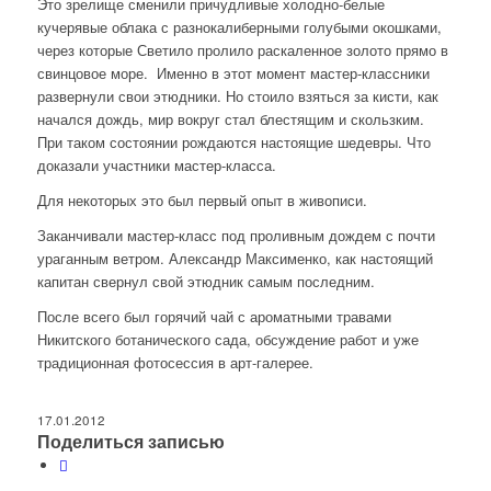
Это зрелище сменили причудливые холодно-белые
кучерявые облака с разнокалиберными голубыми окошками,
через которые Светило пролило раскаленное золото прямо в
свинцовое море. Именно в этот момент мастер-классники
развернули свои этюдники. Но стоило взяться за кисти, как
начался дождь, мир вокруг стал блестящим и скользким.
При таком состоянии рождаются настоящие шедевры. Что
доказали участники мастер-класса.
Для некоторых это был первый опыт в живописи.
Заканчивали мастер-класс под проливным дождем с почти
ураганным ветром. Александр Максименко, как настоящий
капитан свернул свой этюдник самым последним.
После всего был горячий чай с ароматными травами
Никитского ботанического сада, обсуждение работ и уже
традиционная фотосессия в арт-галерее.
17.01.2012
Поделиться записью