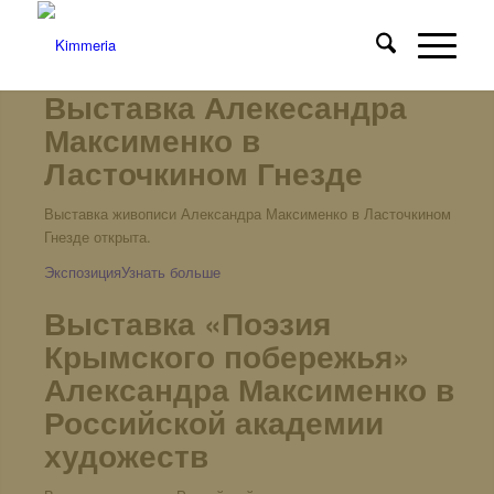
Выставка Алекесандра
Максименко в
Ласточкином Гнезде
Выставка живописи Александра Максименко в Ласточкином
Гнезде открыта.
Экспозиция
Узнать больше
Выставка «Поэзия
Крымского побережья»
Александра Максименко в
Российской академии
художеств