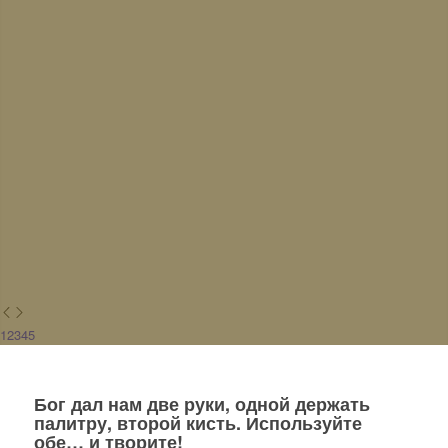
1
2
3
4
5
Бог дал нам две руки, одной держать
палитру, второй кисть. Используйте
обе… и творите!