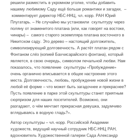
решили разместить в укромном уголке, чтобы добавить
нашему любимому Саду ещё больше романтики и загадки, –
комментирует директор НБС-ННЦ, чл.-корр. РАН Юрий
Плугатарь. – Не случайно мы установили скульптуру через
поляну от знаменитого платана (или, как говорят на востоке,
чинары) – самого старого экземпляра платана восточного в
Никитском саду. Это дерево – настоящий долгожитель,
символизирующий долговечность. А растёт платан рядом с
Фонтаном слёз (копией Бахчисарайского фонтана), который
является, в свою очередь, символом печальной любви. Нам
показалось, что появление скульптуры «Пробуждение»
очень органично вписывается в общее настроение этого
места. Долговечность, любовь, пробуждение новой жизни в
любой её форме – что может быть загадочнее и прекраснее?
Пусть появление в парке этой скульптуры станет приятным
сюрпризом для наших посетителей. Возможно, они
разгадают, о чём мечтает прекрасная девушка, задумчиво
вглядываясь в водную гладь?».
Автор скульптуры – чл.-корр. Российской Академии
художеств, ведущий научный сотрудник НБС-ННЦ РАН,
вдохновитель Художественной галереи Сада Александр