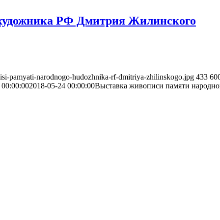
 художника РФ Дмитрия Жилинского
pisi-pamyati-narodnogo-hudozhnika-rf-dmitriya-zhilinskogo.jpg
433
60
 00:00:00
2018-05-24 00:00:00
Выставка живописи памяти народн