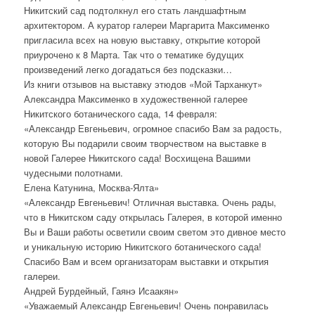
Никитский сад подтолкнул его стать ландшафтным
архитектором. А куратор галереи Маргарита Максименко
пригласила всех на новую выставку, открытие которой
приурочено к 8 Марта. Так что о тематике будущих
произведений легко догадаться без подсказки…
Из книги отзывов на выставку этюдов «Мой Тарханкут»
Александра Максименко в художественной галерее
Никитского ботанического сада, 14 февраля:
«Александр Евгеньевич, огромное спасибо Вам за радость,
которую Вы подарили своим творчеством на выставке в
новой Галерее Никитского сада! Восхищена Вашими
чудесными полотнами.
Елена Катунина, Москва-Ялта»
«Александр Евгеньевич! Отличная выставка. Очень рады,
что в Никитском саду открылась Галерея, в которой именно
Вы и Ваши работы осветили своим светом это дивное место
и уникальную историю Никитского ботанического сада!
Спасибо Вам и всем организаторам выставки и открытия
галереи.
Андрей Бурдейный, Гаянэ Исаакян»
«Уважаемый Александр Евгеньевич! Очень понравилась