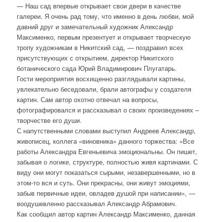
— Наш сад впервые открывает свои двери в качестве
галереи. Я очень рад тому, что именно в день любви, мой
давний друг и замечательный художник Александр
Максименко, первым презентует и открывает творческую
тропу художникам в Никитский сад, — поздравил всех
присутствующих с открытием, директор Никитского
ботанического сада Юрий Владимирович Плугатарь.
Гости мероприятия восхищенно разглядывали картины,
увлекательно беседовали, брали автографы у создателя
картин. Сам автор охотно отвечал на вопросы,
фотографировался и рассказывал о своих произведениях –
творчестве его души.
С напутственными словами выступил Андреев Александр,
живописец, коллега «виновника» данного торжества: «Все
работы Александра Евгеньевича эмоциональны. Он пишет,
забывая о логике, структуре, полностью живя картинами. С
виду они могут показаться сырыми, незавершенными, но в
этом-то вся и суть. Они прекрасны, они живут эмоциями,
забыв первичные идеи, овладев душой при написании», —
воодушевленно рассказывал Александр Абрамович.
Как сообщил автор картин Александр Максименко, данная