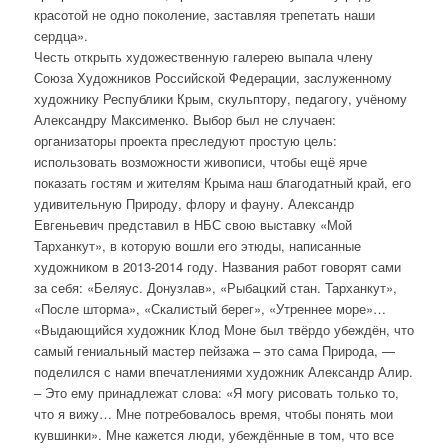
красотой не одно поколение, заставляя трепетать наши
сердца».
Честь открыть художественную галерею выпала члену
Союза Художников Российской Федерации, заслуженному
художнику Республики Крым, скульптору, педагогу, учёному
Александру Максименко. Выбор был не случаен:
организаторы проекта преследуют простую цель:
использовать возможности живописи, чтобы ещё ярче
показать гостям и жителям Крыма наш благодатный край, его
удивительную Природу, флору и фауну. Александр
Евгеньевич представил в НБС свою выставку «Мой
Тарханкут», в которую вошли его этюды, написанные
художником в 2013-2014 году. Названия работ говорят сами
за себя: «Беляус. Донузлав», «Рыбацкий стан. Тарханкут»,
«После шторма», «Скалистый берег», «Утреннее море»…
«Выдающийся художник Клод Моне был твёрдо убеждён, что
самый гениальный мастер пейзажа – это сама Природа, —
поделился с нами впечатлениями художник Александр Алир.
– Это ему принадлежат слова: «Я могу рисовать только то,
что я вижу… Мне потребовалось время, чтобы понять мои
кувшинки». Мне кажется люди, убеждённые в том, что все