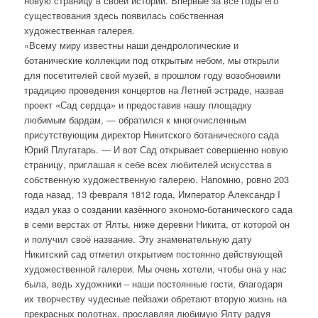
новую страницу в своей истории. Впервые за все годы его
существования здесь появилась собственная
художественная галерея.
«Всему миру известны наши дендрологические и
ботанические коллекции под открытым небом, мы открыли
для посетителей свой музей, в прошлом году возобновили
традицию проведения концертов на Летней эстраде, назвав
проект «Сад сердца» и предоставив нашу площадку
любимым бардам, — обратился к многочисленным
присутствующим директор Никитского ботанического сада
Юрий Плугатарь. — И вот Сад открывает совершенно новую
страницу, приглашая к себе всех любителей искусства в
собственную художественную галерею. Напомню, ровно 203
года назад, 13 февраля 1812 года, Император Александр I
издал указ о создании казённого экономо-ботанического сада
в семи верстах от Ялты, ниже деревни Никита, от которой он
и получил своё название. Эту знаменательную дату
Никитский сад отметил открытием постоянно действующей
художественной галереи. Мы очень хотели, чтобы она у нас
была, ведь художники – наши постоянные гости, благодаря
их творчеству чудесные пейзажи обретают вторую жизнь на
прекрасных полотнах, прославляя любимую Ялту радуя