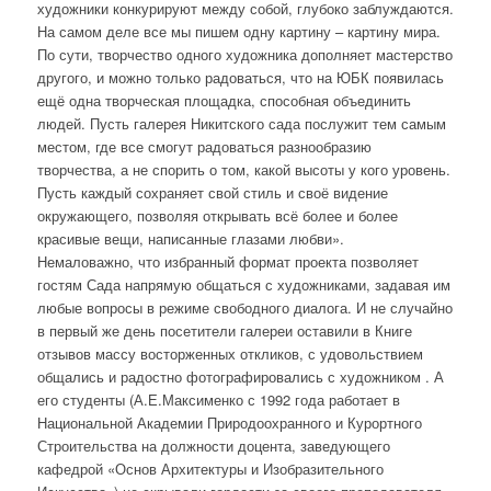
художники конкурируют между собой, глубоко заблуждаются.
На самом деле все мы пишем одну картину – картину мира.
По сути, творчество одного художника дополняет мастерство
другого, и можно только радоваться, что на ЮБК появилась
ещё одна творческая площадка, способная объединить
людей. Пусть галерея Никитского сада послужит тем самым
местом, где все смогут радоваться разнообразию
творчества, а не спорить о том, какой высоты у кого уровень.
Пусть каждый сохраняет свой стиль и своё видение
окружающего, позволяя открывать всё более и более
красивые вещи, написанные глазами любви».
Немаловажно, что избранный формат проекта позволяет
гостям Сада напрямую общаться с художниками, задавая им
любые вопросы в режиме свободного диалога. И не случайно
в первый же день посетители галереи оставили в Книге
отзывов массу восторженных откликов, с удовольствием
общались и радостно фотографировались с художником . А
его студенты (А.Е.Максименко с 1992 года работает в
Национальной Академии Природоохранного и Курортного
Строительства на должности доцента, заведующего
кафедрой «Основ Архитектуры и Изобразительного