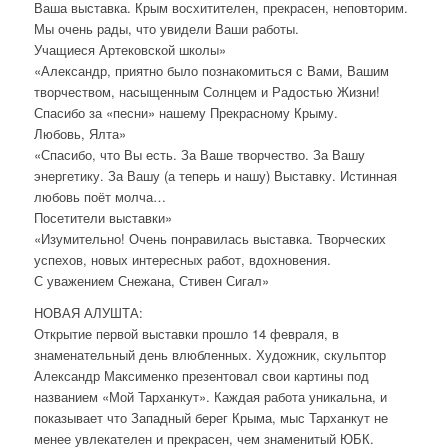
Ваша выставка. Крым восхитителен, прекрасен, неповторим.
Мы очень рады, что увидели Ваши работы.
Учащиеся Артековской школы»
«Александр, приятно было познакомиться с Вами, Вашим
творчеством, насыщенным Солнцем и Радостью Жизни!
Спасибо за «песни» нашему Прекрасному Крыму.
Любовь, Ялта»
«Спасибо, что Вы есть. За Ваше творчество. За Вашу
энергетику. За Вашу (а теперь и нашу) Выставку. Истинная
любовь поёт молча…
Посетители выставки»
«Изумительно! Очень понравилась выставка. Творческих
успехов, новых интересных работ, вдохновения.
С уважением Снежана, Стивен Сигал»
НОВАЯ АЛУШТА:
Открытие первой выставки прошло 14 февраля, в
знаменательный день влюбленных. Художник, скульптор
Александр Максименко презентовал свои картины под
названием «Мой Тарханкут». Каждая работа уникальна, и
показывает что Западный берег Крыма, мыс Тарханкут не
менее увлекателен и прекрасен, чем знаменитый ЮБК.