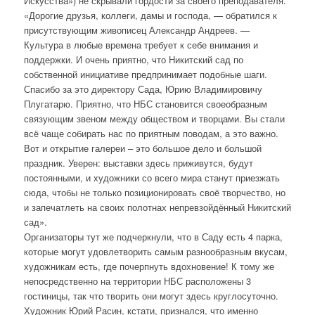
Искусства») не скрывали гордости за своего преподавателя.
«Дорогие друзья, коллеги, дамы и господа, — обратился к
присутствующим живописец Александр Андреев. —
Культура в любые времена требует к себе внимания и
поддержки. И очень приятно, что Никитский сад по
собственной инициативе предпринимает подобные шаги.
Спасибо за это директору Сада, Юрию Владимировичу
Плугатарю. Приятно, что НБС становится своеобразным
связующим звеном между обществом и творцами. Вы стали
всё чаще собирать нас по приятным поводам, а это важно.
Вот и открытие галереи – это большое дело и большой
праздник. Уверен: выставки здесь приживутся, будут
постоянными, и художники со всего мира станут приезжать
сюда, чтобы не только позиционировать своё творчество, но
и запечатлеть на своих полотнах непревзойдённый Никитский
сад».
Организаторы тут же подчеркнули, что в Саду есть 4 парка,
которые могут удовлетворить самым разнообразным вкусам,
художникам есть, где почерпнуть вдохновение! К тому же
непосредственно на территории НБС расположены 3
гостиницы, так что творить они могут здесь круглосуточно.
Художник Юрий Расин, кстати, признался, что именно