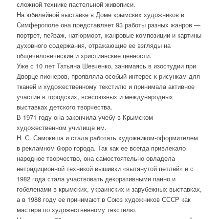
сложной технике пастельной живописи.
На юбилейной выставке в Доме крымских художников в
Симферополе она представляет 93 работы разных жанров —
портрет, пейзаж, натюрморт, жанровые композиции и картины
духовного содержания, отражающие ее взгляды на
общечеловеческие и христианские ценности.
Уже с 10 лет Татьяна Шевченко, занимаясь в изостудии при
Дворце пионеров, проявляла особый интерес к рисункам для
тканей и художественному текстилю и принимала активное
участие в городских, всесоюзных и международных
выставках детского творчества.
В 1971 году она закончила учебу в Крымском
художественном училище им.
Н. С. Самокиша и стала работать художником-оформителем
в рекламном бюро города. Так как ее всегда привлекало
народное творчество, она самостоятельно овладела
нетрадиционной техникой вышивки «вытянутой петлей» и с
1982 года стала участвовать декоративными панно и
гобеленами в крымских, украинских и зарубежных выставках,
а в 1988 году ее принимают в Союз художников СССР как
мастера по художественному текстилю.