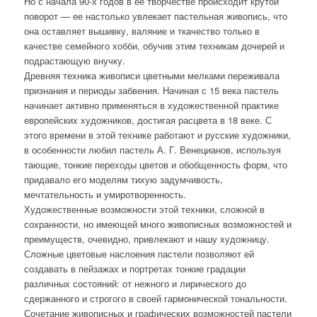
Но с начала 90-х годов в ее творчестве происходит крутой
поворот — ее настолько увлекает пастельная живопись, что
она оставляет вышивку, валяние и ткачество только в
качестве семейного хобби, обучив этим техникам дочерей и
подрастающую внучку.
Древняя техника живописи цветными мелками переживала
признания и периоды забвения. Начиная с 15 века пастель
начинает активно применяться в художественной практике
европейских художников, достигая расцвета в 18 веке. С
этого времени в этой технике работают и русские художники,
в особенности любил пастель А. Г. Венецианов, используя
тающие, тонкие переходы цветов и обобщенность форм, что
придавало его моделям тихую задумчивость,
мечтательность и умиротворенность.
Художественные возможности этой техники, сложной в
сохранности, но имеющей много живописных возможностей и
преимуществ, очевидно, привлекают и нашу художницу.
Сложные цветовые наслоения пастели позволяют ей
создавать в пейзажах и портретах тонкие градации
различных состояний: от нежного и лирического до
сдержанного и строгого в своей гармонической тональности.
Сочетание живописных и графических возможностей пастели