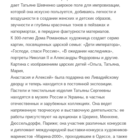
дает Татьяне Шевченко широкое поле для импровизации,
которой она искусно пользуется, добиваясь легкости и
воздушности в создании женских и детских образов,
звучности и глубины красочных тонов в пейзажах и
натюрмортах, в передаче фактурности материалов.
К 300-летию Дома Романовых художница создает серию
картин, посвященных царской семье: «Дети императора»,
«Господи, спаси Россию», «В ожидании наследника»,
портреты Николая II и Александры Федоровны и другие.
Картина с изображением царских детей «Ольга, Татьяна,
Мария,
Анастасия и Алексей» была подарена ею Ливадийскому
дворцу и теперь находится в постоянной экспозиции.
Пастели и текстильные изделия Татьяны Сергеевны
находятся в музеях России и Украины, в частных
отечественных и зарубежных коллекциях. Она ведет
напряженную творческую и выставочную деятельность: ее
работы присутствуют на аукционах в Цюрихе, Мюнхене,
Дюссельдорфе, Париже; она участник различных конкурсов
и дипломант международной выставки-конкурса художников-
маринистов «Марина-2000», проходившем в Одессе, а также