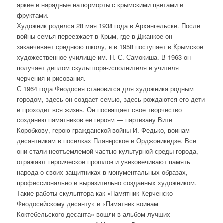
яркие и нарядные натюрморты с крымскими цветами и
фруктами.
Художник родился 28 мая 1938 года в Архангельске. После
войны семья переезжает в Крым, где в Джанкое он
заканчивает среднюю школу, и в 1958 поступает в Крымское
художественное училище им. Н. С. Самокиша. В 1963 он
получает диплом скульптора-исполнителя и учителя
черчения и рисования.
С 1964 года Феодосия становится для художника родным
городом, здесь он создает семью, здесь рождаются его дети
и проходит вся жизнь. Он посвящает свое творчество
созданию памятников ее героям — партизану Вите
Коробкову, герою гражданской войны И. Федько, воинам-
десантникам в поселках Планерское и Орджоникидзе. Все
они стали неотъемлемой частью культурной среды города,
отражают героическое прошлое и увековечивают память
народа о своих защитниках в монументальных образах,
профессионально и выразительно созданных художником.
Такие работы скульптора как «Памятник Керченско-
Феодосийскому десанту» и «Памятник воинам
Коктебельского десанта» вошли в альбом лучших