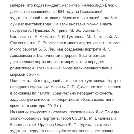
галерее, что подтверждает, например, «Александр Блок»,
демонстрировавшийся в 1984 году на Всесоюзной
художественной выставке в Москве и вошедший в альбом
лучших выставок года. На этой выставке можно видеть
портреты А. Пушкина, А. I рина, М. Волошина, К.
Богаевского, А. Ахматовой, Н. Гумилева, М. Цветаевой, А.
Солженицына, С. Эсамбаева и много других известных имен.
Много работал Б. Б. Лец над созданием портрета И. К.
Айвазовского. Выполненый в дереве бюст отражает
достоверные черты великого мариниста и передает
романтически возвышенный образ вдохновенного певца
морской стихии.
Полон мыслей и страданий автопортрет художника. Портрет
народного художника Украины С. П. Джуса, хотя и выполнен
в основном по памяти, убедительно передает схожесть,
задушевную мягкость и колоритность образа известного
крымского мастера (2012 г.).
На многих крымских выставках, посвященных Дню Победы
экспонировались портреты Героя СССР Б. М. Еналиева и
Кавалера трех Орденов Славы Ф. Ф. Турика, в которых
художник передал свое глубокое уважение к ветеранам