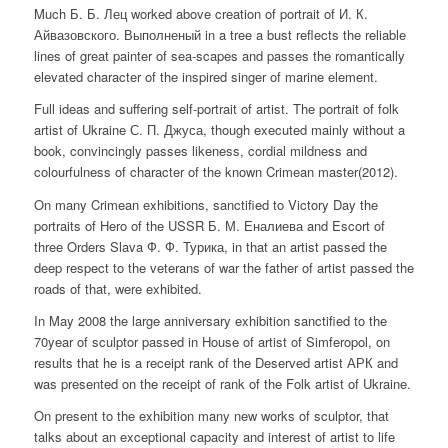
Much Б. Б. Лец worked above creation of portrait of И. К.
Айвазовского. Выполненый in a tree a bust reflects the reliable
lines of great painter of sea-scapes and passes the romantically
elevated character of the inspired singer of marine element.
Full ideas and suffering self-portrait of artist. The portrait of folk
artist of Ukraine С. П. Джуса, though executed mainly without a
book, convincingly passes likeness, cordial mildness and
colourfulness of character of the known Crimean master(2012).
On many Crimean exhibitions, sanctified to Victory Day the
portraits of Hero of the USSR Б. М. Еналиева and Escort of
three Orders Slava Ф. Ф. Турика, in that an artist passed the
deep respect to the veterans of war the father of artist passed the
roads of that, were exhibited.
In May 2008 the large anniversary exhibition sanctified to the
70year of sculptor passed in House of artist of Simferopol, on
results that he is a receipt rank of the Deserved artist АРК and
was presented on the receipt of rank of the Folk artist of Ukraine.
On present to the exhibition many new works of sculptor, that
talks about an exceptional capacity and interest of artist to life