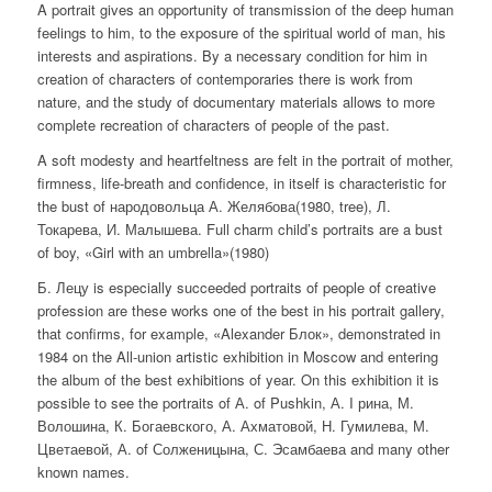
A portrait gives an opportunity of transmission of the deep human
feelings to him, to the exposure of the spiritual world of man, his
interests and aspirations. By a necessary condition for him in
creation of characters of contemporaries there is work from
nature, and the study of documentary materials allows to more
complete recreation of characters of people of the past.
A soft modesty and heartfeltness are felt in the portrait of mother,
firmness, life-breath and confidence, in itself is characteristic for
the bust of народовольца А. Желябова(1980, tree), Л.
Токарева, И. Малышева. Full charm child’s portraits are a bust
of boy, «Girl with an umbrella»(1980)
Б. Лецу is especially succeeded portraits of people of creative
profession are these works one of the best in his portrait gallery,
that confirms, for example, «Alexander Блок», demonstrated in
1984 on the All-union artistic exhibition in Moscow and entering
the album of the best exhibitions of year. On this exhibition it is
possible to see the portraits of А. of Pushkin, А. I рина, М.
Волошина, К. Богаевского, А. Ахматовой, Н. Гумилева, М.
Цветаевой, А. of Солженицына, С. Эсамбаева and many other
known names.