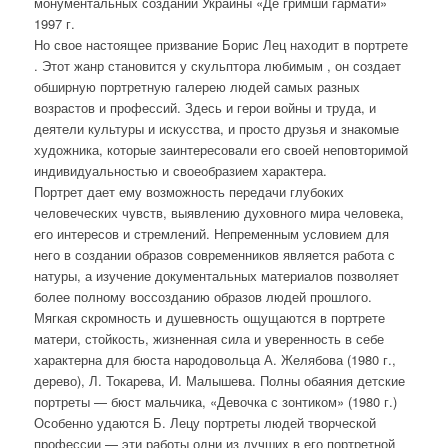
монументальных созданий Украины «Де гримши гармати»
1997 г.
Но свое настоящее призвание Борис Лец находит в портрете
. Этот жанр становится у скульптора любимым , он создает
обширную портретную галерею людей самых разных
возрастов и профессий. Здесь и герои войны и труда, и
деятели культуры и искусства, и просто друзья и знакомые
художника, которые заинтересовали его своей неповторимой
индивидуальностью и своеобразием характера.
Портрет дает ему возможность передачи глубоких
человеческих чувств, выявлению духовного мира человека,
его интересов и стремлений. Непременным условием для
него в создании образов современников является работа с
натуры, а изучение документальных материалов позволяет
более полному воссозданию образов людей прошлого.
Мягкая скромность и душевность ощущаются в портрете
матери, стойкость, жизненная сила и уверенность в себе
характерна для бюста народовольца А. Желябова (1980 г.,
дерево), Л. Токарева, И. Малышева. Полны обаяния детские
портреты — бюст мальчика, «Девочка с зонтиком» (1980 г.)
Особенно удаются Б. Лецу портреты людей творческой
профессии — эти работы одни из лучших в его портретной