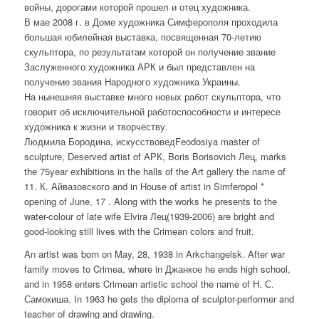
войны, дорогами которой прошел и отец художника.
В мае 2008 г. в Доме художника Симферополя проходила
большая юбилейная выставка, посвященная 70-летию
скульптора, по результатам которой он получение звание
Заслуженного художника АРК и был представлен на
получение звания Народного художника Украины.
На нынешняя выставке много новых работ скульптора, что
говорит об исключительной работоспособности и интересе
художника к жизни и творчеству.
Людмила Бородина, искусствовед
Feodosiya master of
sculpture, Deserved artist of АРК, Boris Borisovich Лец, marks
the 75year exhibitions in the halls of the Art gallery the name of
11. К. Айвазовского and in House of artist in Simferopol *
opening of June, 17 . Along with the works he presents to the
water-colour of late wife Elvira Лец(1939-2006) are bright and
good-looking still lives with the Crimean colors and fruit.
An artist was born on May, 28, 1938 in Arkchangelsk. After war
family moves to Crimea, where in Джанкое he ends high school,
and in 1958 enters Crimean artistic school the name of Н. С.
Самокиша. In 1963 he gets the diploma of sculptor-performer and
teacher of drawing and drawing.