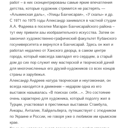
работ – в них сконцентрированы самые яркие впечатления
детства, которые художник стремится не растерять —
«Альминская даль», «Улицы Бахчисарая», «У скалы» и др.
С 1971 по 1975 годы Александр занимался в частной студии
А.А. Фадеева в поселке Магарач Бахчисарайского района –
тут ему привили азы изобразительного искусства. Затем он
закончил художественно-графический факультет Кубанского
госуниверситета и вернулся в Бахчисарай. Здесь он жил и
работал недалеко от Ханского дворца, в самом центре
города, который навсегда завладел его сердцем, а старый
дом до сих пор служит ему мастерской и творческой дачей
для многочисленных его друзей-художников со всех концов
страны и зарубежья.
Александр Андреев натура творческая и неугомонная, он
всегда находится в движении – недаром одна из его
выставок называлась «В поисках себя…». Это состояние
очень характерно для художника, который подолгу жил в
Турции, участвовал в престижных выставках Стамбула,
Анкары, Анталии, Хайдельберга, путешествует с этюдником
по Украине и России, не говоря уже о любимом им крымском
крае.