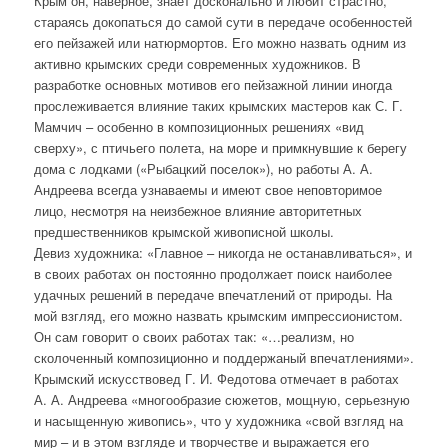
Крым он, наверное, знает досконально и любит страстно,
стараясь докопаться до самой сути в передаче особенностей
его пейзажей или натюрмортов. Его можно назвать одним из
активно крымских среди современных художников. В
разработке основных мотивов его пейзажной линии иногда
прослеживается влияние таких крымских мастеров как С. Г.
Мамчич – особенно в композиционных решениях «вид
сверху», с птичьего полета, на море и примкнувшие к берегу
дома с лодками («Рыбацкий поселок»), но работы А. А.
Андреева всегда узнаваемы и имеют свое неповторимое
лицо, несмотря на неизбежное влияние авторитетных
предшественников крымской живописной школы.
Девиз художника: «Главное – никогда не останавливаться», и
в своих работах он постоянно продолжает поиск наиболее
удачных решений в передаче впечатлений от природы. На
мой взгляд, его можно назвать крымским импрессионистом.
Он сам говорит о своих работах так: «…реализм, но
сколоченный композиционно и поддержаный впечатлениями».
Крымский искусствовед Г. И. Федотова отмечает в работах
А. А. Андреева «многообразие сюжетов, мощную, серьезную
и насыщенную живопись», что у художника «свой взгляд на
мир – и в этом взгляде и творчестве и выражается его