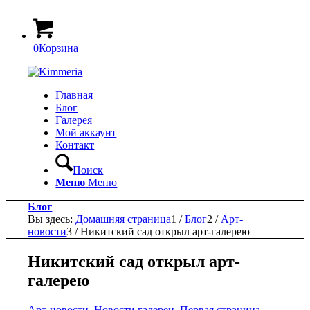
0
Корзина
Главная
Блог
Галерея
Мой аккаунт
Контакт
Поиск
Меню
Меню
Блог
Вы здесь:
Домашняя страница
1
/
Блог
2
/
Арт-
новости
3
/
Никитский сад открыл арт-галерею
Никитский сад открыл арт-
галерею
Арт-новости
,
Новости галереи
,
Первая страница